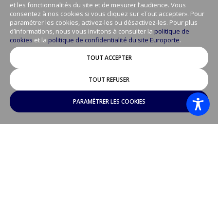
et les fonctionnalités du site et de mesurer l’audience. Vous
consentez à nos cookies si vous cliquez sur «Tout accepter». Pour
paramétrer les cookies, activez-les ou désactivez-les. Pour plus
d’informations, nous vous invitons à consulter la
politique de
cookies
et la
politique de confidentialité du site Europorte
.
TOUT ACCEPTER
TOUT REFUSER
PARAMÉTRER LES COOKIES
« Ce travail novateur va faire évoluer
considérablement la maintenance ferroviaire à un